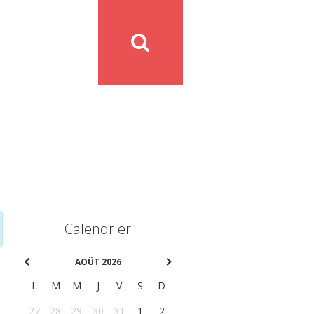
Calendrier
AOÛT 2026
L
M
M
J
V
S
D
27
28
29
30
31
1
2