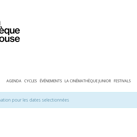
PROGRAMMATION
EXPOSITIONS
COLLECTIONS
COLLECTIONS EN LIGNE
BIBLIOTHÈQUE
ÉDUCATION
ESPACE PRO
AGENDA
CYCLES
ÉVÉNEMENTS
LA CINÉMATHÈQUE JUNIOR
FESTIVALS
ation pour les dates selectionnées