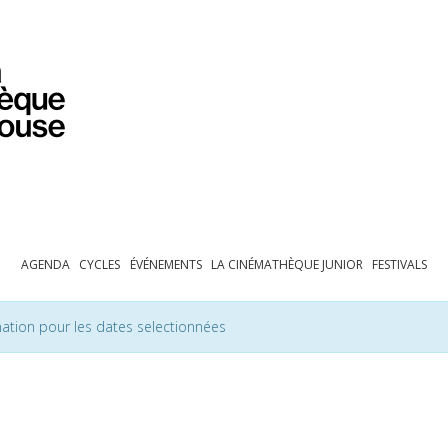
PROGRAMMATION
EXPOSITIONS
COLLECTIONS
COLLECTIONS EN LIGNE
BIBLIOTHÈQUE
ÉDUCATION
ESPACE PRO
AGENDA
CYCLES
ÉVÉNEMENTS
LA CINÉMATHÈQUE JUNIOR
FESTIVALS
ation pour les dates selectionnées