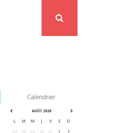
Calendrier
AOÛT 2026
L
M
M
J
V
S
D
27
28
29
30
31
1
2