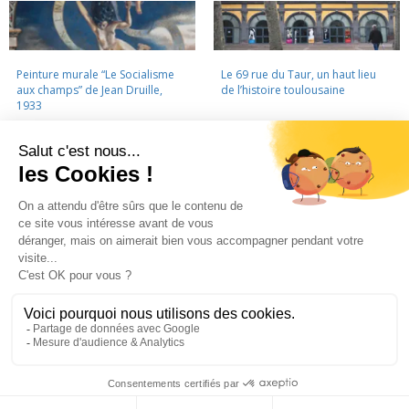
Peinture murale “Le Socialisme
Le 69 rue du Taur, un haut lieu
aux champs” de Jean Druille,
de l’histoire toulousaine
1933
LA CINÉMATHÈQUE
·
CONTACTS
·
LETTRE D'INFORMATION
·
PARTENAIRES
·
MENTIONS LÉGALES
La Cinémathèque de Toulouse
69 rue du Taur - Toulouse - Tél. : 05 62 30 30 10
La Cinémathèque de Toulouse © 2015. Tous droits réservés.