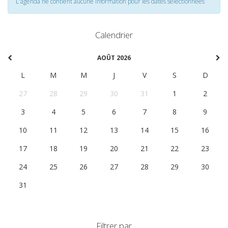
L'agenda ne contient aucune information pour les dates selectionnées
Calendrier
AOÛT 2026
L
M
M
J
V
S
D
27
28
29
30
31
1
2
3
4
5
6
7
8
9
10
11
12
13
14
15
16
17
18
19
20
21
22
23
24
25
26
27
28
29
30
31
1
2
3
4
5
6
Filtrer par