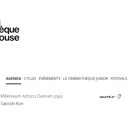
PROGRAMMATION
EXPOSITIONS
COLLECTIONS
COLLECTIONS EN LIGNE
BIBLIOTHÈQUE
ÉDUCATION
ESPACE PRO
AGENDA
CYCLES
ÉVÉNEMENTS
LA CINÉMATHÈQUE JUNIOR
FESTIVALS
Millennium Actress (Sennen joyu)
Satoshi Kon