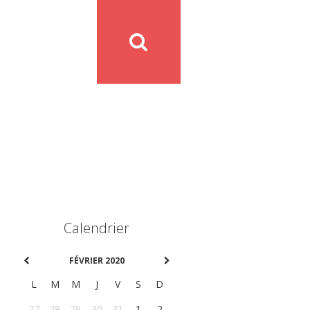
Calendrier
FÉVRIER 2020
L
M
M
J
V
S
D
27
28
29
30
31
1
2