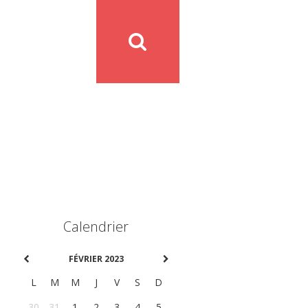
Calendrier
FÉVRIER 2023
L
M
M
J
V
S
D
30
31
1
2
3
4
5