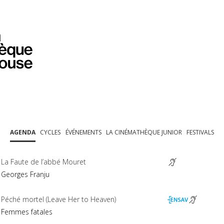
PROGRAMMATION
EXPOSITIONS
COLLECTIONS
COLLECTIONS EN LIGNE
BIBLIOTHÈQUE
ÉDUCATION
ESPACE PRO
AGENDA
CYCLES
ÉVÉNEMENTS
LA CINÉMATHÈQUE JUNIOR
FESTIVALS
La Faute de l’abbé Mouret
Georges Franju
Péché mortel (Leave Her to Heaven)
Femmes fatales