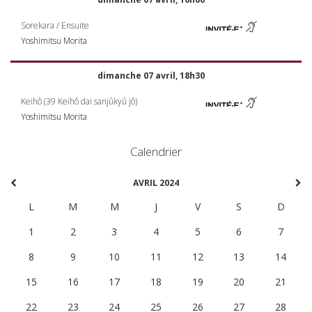
Sorekara / Ensuite
Yoshimitsu Morita
dimanche 07 avril, 18h30
Keihô (39 Keihô dai sanjûkyû jô)
Yoshimitsu Morita
Calendrier
AVRIL 2024
L
M
M
J
V
S
D
1
2
3
4
5
6
7
8
9
10
11
12
13
14
15
16
17
18
19
20
21
22
23
24
25
26
27
28