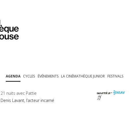
PROGRAMMATION
EXPOSITIONS
COLLECTIONS
COLLECTIONS EN LIGNE
BIBLIOTHÈQUE
ÉDUCATION
ESPACE PRO
AGENDA
CYCLES
ÉVÉNEMENTS
LA CINÉMATHÈQUE JUNIOR
FESTIVALS
21 nuits avec Pattie
Denis Lavant, l’acteur incarné