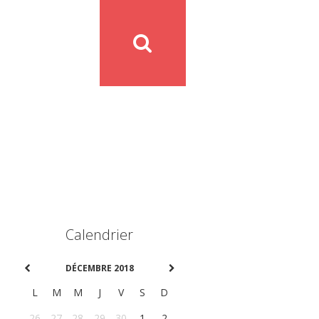
Calendrier
DÉCEMBRE 2018
L
M
M
J
V
S
D
26
27
28
29
30
1
2