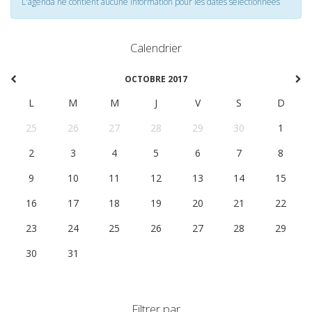
L'agenda ne contient aucune information pour les dates selectionnées
Calendrier
OCTOBRE 2017
L
M
M
J
V
S
D
25
26
27
28
29
30
1
2
3
4
5
6
7
8
9
10
11
12
13
14
15
16
17
18
19
20
21
22
23
24
25
26
27
28
29
30
31
1
2
3
4
5
Filtrer par