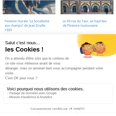
Peinture murale “Le Socialisme
Le 69 rue du Taur, un haut lieu
aux champs” de Jean Druille,
de l’histoire toulousaine
1933
LA CINÉMATHÈQUE
·
CONTACTS
·
LETTRE D'INFORMATION
·
PARTENAIRES
·
MENTIONS LÉGALES
La Cinémathèque de Toulouse
69 rue du Taur - Toulouse - Tél. : 05 62 30 30 10
La Cinémathèque de Toulouse © 2015. Tous droits réservés.