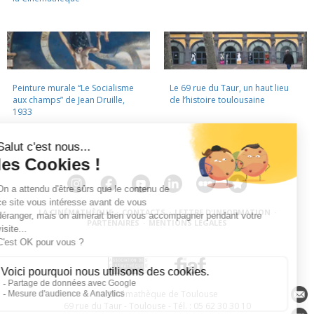
Peinture murale “Le Socialisme
Le 69 rue du Taur, un haut lieu
aux champs” de Jean Druille,
de l’histoire toulousaine
1933
LA CINÉMATHÈQUE
·
CONTACTS
·
LETTRE D'INFORMATION
·
PARTENAIRES
·
MENTIONS LÉGALES
La Cinémathèque de Toulouse
69 rue du Taur - Toulouse - Tél. : 05 62 30 30 10