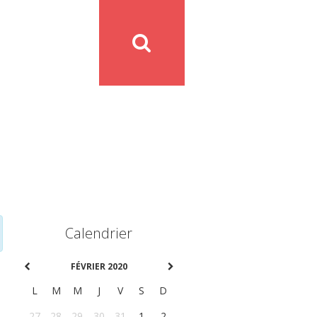
Calendrier
FÉVRIER 2020
L
M
M
J
V
S
D
27
28
29
30
31
1
2