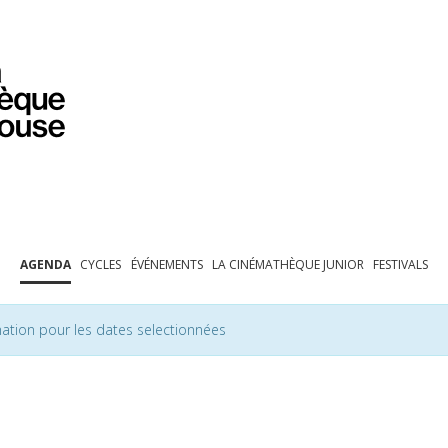
PROGRAMMATION
EXPOSITIONS
COLLECTIONS
COLLECTIONS EN LIGNE
BIBLIOTHÈQUE
ÉDUCATION
ESPACE PRO
AGENDA
CYCLES
ÉVÉNEMENTS
LA CINÉMATHÈQUE JUNIOR
FESTIVALS
ation pour les dates selectionnées