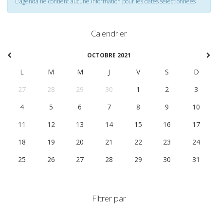
L'agenda ne contient aucune information pour les dates selectionnées
Calendrier
OCTOBRE 2021
L
M
M
J
V
S
D
27
28
29
30
1
2
3
4
5
6
7
8
9
10
11
12
13
14
15
16
17
18
19
20
21
22
23
24
25
26
27
28
29
30
31
Filtrer par