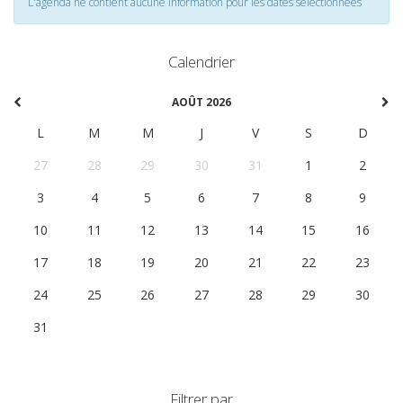
L'agenda ne contient aucune information pour les dates selectionnées
Calendrier
AOÛT 2026
L
M
M
J
V
S
D
27
28
29
30
31
1
2
3
4
5
6
7
8
9
10
11
12
13
14
15
16
17
18
19
20
21
22
23
24
25
26
27
28
29
30
31
1
2
3
4
5
6
Filtrer par