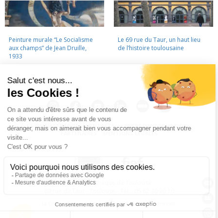
Peinture murale “Le Socialisme
Le 69 rue du Taur, un haut lieu
aux champs” de Jean Druille,
de l’histoire toulousaine
1933
LA CINÉMATHÈQUE
·
CONTACTS
·
LETTRE D'INFORMATION
·
PARTENAIRES
·
MENTIONS LÉGALES
La Cinémathèque de Toulouse
69 rue du Taur - Toulouse - Tél. : 05 62 30 30 10
La Cinémathèque de Toulouse © 2015. Tous droits réservés.