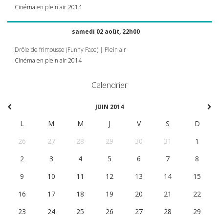
Cinéma en plein air 2014
samedi 02 août, 22h00
Drôle de frimousse (Funny Face) | Plein air
Cinéma en plein air 2014
Calendrier
JUIN 2014
L
M
M
J
V
S
D
26
27
28
29
30
31
1
2
3
4
5
6
7
8
9
10
11
12
13
14
15
16
17
18
19
20
21
22
23
24
25
26
27
28
29