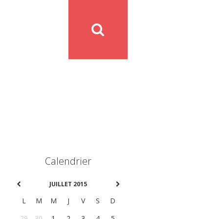
Calendrier
JUILLET 2015
L
M
M
J
V
S
D
29
30
1
2
3
4
5