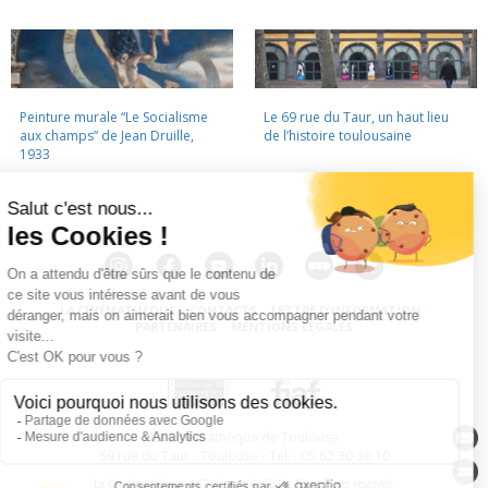
Peinture murale “Le Socialisme
Le 69 rue du Taur, un haut lieu
aux champs” de Jean Druille,
de l’histoire toulousaine
1933
LA CINÉMATHÈQUE
·
CONTACTS
·
LETTRE D'INFORMATION
·
PARTENAIRES
·
MENTIONS LÉGALES
La Cinémathèque de Toulouse
69 rue du Taur - Toulouse - Tél. : 05 62 30 30 10
La Cinémathèque de Toulouse © 2015. Tous droits réservés.