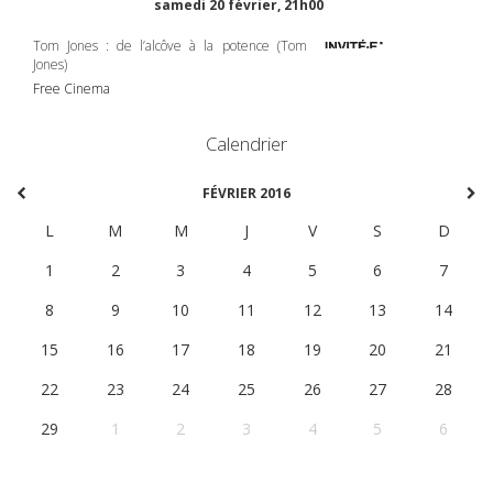
samedi 20 février, 21h00
Tom Jones : de l’alcôve à la potence (Tom
Jones)
Free Cinema
Calendrier
FÉVRIER 2016
L
M
M
J
V
S
D
1
2
3
4
5
6
7
8
9
10
11
12
13
14
15
16
17
18
19
20
21
22
23
24
25
26
27
28
29
1
2
3
4
5
6