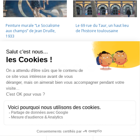
Peinture murale “Le Socialisme
Le 69 rue du Taur, un haut lieu
aux champs” de Jean Druille,
de l’histoire toulousaine
1933
LA CINÉMATHÈQUE
·
CONTACTS
·
LETTRE D'INFORMATION
·
PARTENAIRES
·
MENTIONS LÉGALES
La Cinémathèque de Toulouse
69 rue du Taur - Toulouse - Tél. : 05 62 30 30 10
La Cinémathèque de Toulouse © 2015. Tous droits réservés.