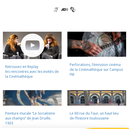
Perforations, l’émission cinéma
Retrouvez en Replay
de la Cinémathèque sur Campus
les rencontres avec les invités de
FM
la Cinémathèque
Peinture murale “Le Socialisme
Le 69 rue du Taur, un haut lieu
aux champs” de Jean Druille,
de l’histoire toulousaine
1933