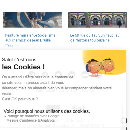
Peinture murale “Le Socialisme
Le 69 rue du Taur, un haut lieu
aux champs” de Jean Druille,
de l’histoire toulousaine
1933
LA CINÉMATHÈQUE
·
CONTACTS
·
LETTRE D'INFORMATION
·
PARTENAIRES
·
MENTIONS LÉGALES
La Cinémathèque de Toulouse
69 rue du Taur - Toulouse - Tél. : 05 62 30 30 10