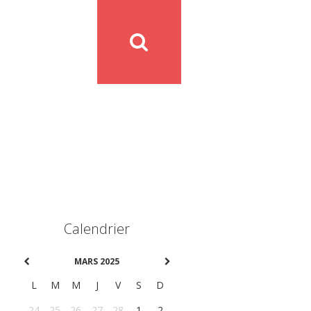
Calendrier
MARS 2025
L
M
M
J
V
S
D
24
25
26
27
28
1
2