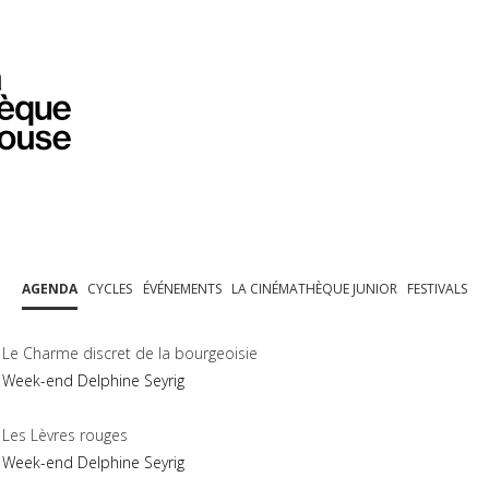
PROGRAMMATION
EXPOSITIONS
COLLECTIONS
COLLECTIONS EN LIGNE
BIBLIOTHÈQUE
ÉDUCATION
ESPACE PRO
AGENDA
CYCLES
ÉVÉNEMENTS
LA CINÉMATHÈQUE JUNIOR
FESTIVALS
Le Charme discret de la bourgeoisie
Week-end Delphine Seyrig
Les Lèvres rouges
Week-end Delphine Seyrig