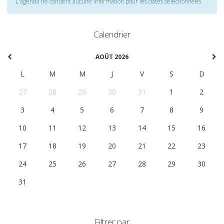
L'agenda ne contient aucune information pour les dates selectionnées
Calendrier
AOÛT 2026
L
M
M
J
V
S
D
27
28
29
30
31
1
2
3
4
5
6
7
8
9
10
11
12
13
14
15
16
17
18
19
20
21
22
23
24
25
26
27
28
29
30
31
1
2
3
4
5
6
Filtrer par