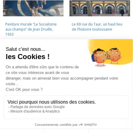
Peinture murale “Le Socialisme
Le 69 rue du Taur, un haut lieu
aux champs” de Jean Druille,
de l’histoire toulousaine
1933
LA CINÉMATHÈQUE
·
CONTACTS
·
LETTRE D'INFORMATION
·
PARTENAIRES
·
MENTIONS LÉGALES
La Cinémathèque de Toulouse
69 rue du Taur - Toulouse - Tél. : 05 62 30 30 10
La Cinémathèque de Toulouse © 2015. Tous droits réservés.