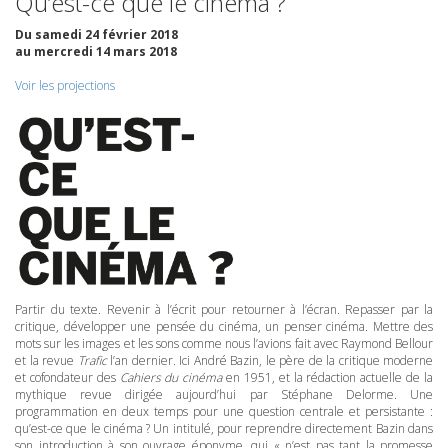
Qu’est-ce que le cinéma ?
Du samedi 24 février 2018
au mercredi 14 mars 2018
Voir les projections
Partir du texte. Revenir à l’écrit pour retourner à l’écran. Repasser par la
critique, développer une pensée du cinéma, un penser cinéma. Mettre des
mots sur les images et les sons comme nous l’avions fait avec Raymond Bellour
et la revue
Trafic
l’an dernier. Ici André Bazin, le père de la critique moderne
et cofondateur des
Cahiers du cinéma
en 1951, et la rédaction actuelle de la
mythique revue dirigée aujourd’hui par Stéphane Delorme. Une
programmation en deux temps pour une question centrale et persistante :
qu’est-ce que le cinéma ? Un intitulé, pour reprendre directement Bazin dans
son introduction à son ouvrage éponyme, qui « n’est pas tant la promesse