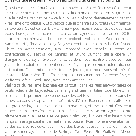
Qu’est-ce que le cinéma ? – Selon les Cahiers du cinéma aujourd’hui
Qu’est-ce que le cinéma ? La question posée par André Bazin se déplie pour
une revue critique comme les Cahiers du cinéma en deux temps. Qu’est-ce
que le cinéma par nature ? – ce à quoi Bazin répond définitivement par son
« réalisme ontologique ». Et qu’est-ce que le cinéma aujourd’hui ? Comment a-
t-il évolué ? Qu’est-ce qui fait « cinéma » pour nous ? Les cinéastes que nous
avons choisis, ceux qui nous ont le plus accompagnés durant ces années 2010,
incarnent un cinéma à la fois libre et profond : Apichatpong Weerasethakul,
Nanni Moretti, l’insatiable Hong Sang-soo, dont nous montrons La Caméra de
Claire en avant-première, film improvisé avec Isabelle Huppert en
contrebande du Festival de Cannes, et Bruno Dumont, qui a opéré un
changement de style révolutionnaire, et dont nous montrons avec bonheur
Jeannette, produit pour le petit écran et n’ayant pas obtenu d’autorisation de
distribution. S’ajoutent des cinéastes plus jeunes, que nous avons mis très tôt
en avant : Maren Ade (Toni Erdmann), dont nous montrons Everyone Else, et
les frères Safdie (Good Time), avec Lenny and the Kids.
L’héritage du réalisme bazinien est partout : dans les rues new-yorkaises de
petits voleurs de bicyclettes, dans le grand cinéma italien que Moretti fait
perdurer à la première personne, dans les petits sauts d’une fillette dans les
dunes, ou dans les apparitions sidérantes d’Oncle Boonmee : le réalisme le
plus grand se loge toujours au sein du merveilleux, et inversement. C’est pour
approcher ce mystère que trois films anciens accompagnent cette
rétrospective : La Petite Lise de Jean Grémillon, l’un des plus beaux films
français, mariage idéal entre réalisme et poésie ; Roar, home movie aberrant
où des stars se retrouvent au milieu des fauves, questionnant à leur insu le
fameux « montage interdit » de Bazin ; et Twin Peaks: Fire Walk With Me de