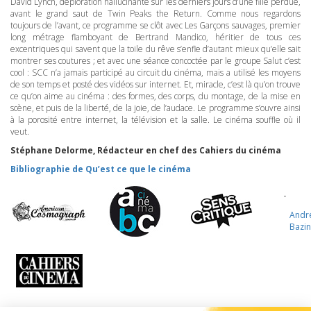
David Lynch, déploration hallucinante sur les derniers jours d’une fille perdue,
avant le grand saut de Twin Peaks the Return. Comme nous regardons
toujours de l’avant, ce programme se clôt avec Les Garçons sauvages, premier
long métrage flamboyant de Bertrand Mandico, héritier de tous ces
excentriques qui savent que la toile du rêve s’enfle d’autant mieux qu’elle sait
montrer ses coutures ; et avec une séance concoctée par le groupe Salut c’est
cool :
SCC
n’a jamais participé au circuit du cinéma, mais a utilisé les moyens
de son temps et posté des vidéos sur internet. Et, miracle, c’est là qu’on trouve
ce qu’on aime au cinéma : des formes, des corps, du montage, de la mise en
scène, et puis de la liberté, de la joie, de l’audace. Le programme s’ouvre ainsi
à la porosité entre internet, la télévision et la salle. Le cinéma souffle où il
veut.
Stéphane Delorme, Rédacteur en chef des Cahiers du cinéma
Bibliographie de Qu’est ce que le cinéma
Andr
Bazin