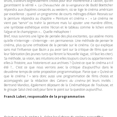
bruits, d’ailleurs soigneusement choisis pour leur indifférence à l’action, qui en
garantissent la vérité ».
La Chevauchée de la vengeance
de Budd Boetticher
répondra aux chapitres consacrés au western, où se loge le cinéma américain
par excellence ; quand un programme de courts métrages d’Alain Resnais sur
la peinture répondra au chapitre « Peinture et cinéma » : « Le cinéma ne
vient pas “servir” ou trahir la peinture mais lui ajouter une manière d’être,
une symbiose esthétique entre l’écran et le tableau comme le lichen entre
l’algue et le champignon »… Quelle métaphore !
Bref, nous suivrons une ligne de pensée des plus excitantes, qui assène moins
qu’elle n’interroge – s’interroge – en permanence. Une méthode de penser le
cinéma, plus qu’une orthodoxie de la pensée sur le cinéma. Ce qui explique
sans mal l’influence que Bazin a pu avoir tant sur la critique de films que sur
leur fabrication (les jeunes turcs qui feront la Nouvelle Vague, s’il faut les citer).
Sa méthode, sa vision, ses intuitions ont-elles toujours cours ou appartiennent-
elles à l’histoire, aux historiens et aux archives ? Qu’est-ce que le cinéma a-t-il
été ?… C’est ce que nous verrons avec la critique d’aujourd’hui dans le
deuxième temps de cette proposition programmatique. Parce que « Qu’est-ce
que le cinéma ? » sera donc aussi une programmation de films choisis et
accompagnés par la rédaction des
Cahiers du cinéma
(et leurs invités :
Bertrand Mandico, également déposant de la Cinémathèque de Toulouse, et
le groupe Salut c’est cool) pour faire le point sur la question aujourd’hui.
Franck Lubet, responsable de la programmation