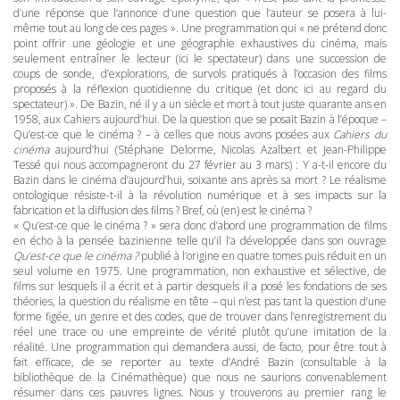
d’une réponse que l’annonce d’une question que l’auteur se posera à lui-
même tout au long de ces pages ». Une programmation qui « ne prétend donc
point offrir une géologie et une géographie exhaustives du cinéma, mais
seulement entraîner le lecteur (ici le spectateur) dans une succession de
coups de sonde, d’explorations, de survols pratiqués à l’occasion des films
proposés à la réflexion quotidienne du critique (et donc ici au regard du
spectateur) ». De Bazin, né il y a un siècle et mort à tout juste quarante ans en
1958, aux Cahiers aujourd’hui. De la question que se posait Bazin à l’époque –
Qu’est-ce que le cinéma ? – à celles que nous avons posées aux
Cahiers du
cinéma
aujourd’hui (Stéphane Delorme, Nicolas Azalbert et Jean-Philippe
Tessé qui nous accompagneront du 27 février au 3 mars) : Y a-t-il encore du
Bazin dans le cinéma d’aujourd’hui, soixante ans après sa mort ? Le réalisme
ontologique résiste-t-il à la révolution numérique et à ses impacts sur la
fabrication et la diffusion des films ? Bref, où (en) est le cinéma ?
« Qu’est-ce que le cinéma ? » sera donc d’abord une programmation de films
en écho à la pensée bazinienne telle qu’il l’a développée dans son ouvrage
Qu’est-ce que le cinéma ?
publié à l’origine en quatre tomes puis réduit en un
seul volume en 1975. Une programmation, non exhaustive et sélective, de
films sur lesquels il a écrit et à partir desquels il a posé les fondations de ses
théories, la question du réalisme en tête – qui n’est pas tant la question d’une
forme figée, un genre et des codes, que de trouver dans l’enregistrement du
réel une trace ou une empreinte de vérité plutôt qu’une imitation de la
réalité. Une programmation qui demandera aussi, de facto, pour être tout à
fait efficace, de se reporter au texte d’André Bazin (consultable à la
bibliothèque de la Cinémathèque) que nous ne saurions convenablement
résumer dans ces pauvres lignes. Nous y trouverons au premier rang le