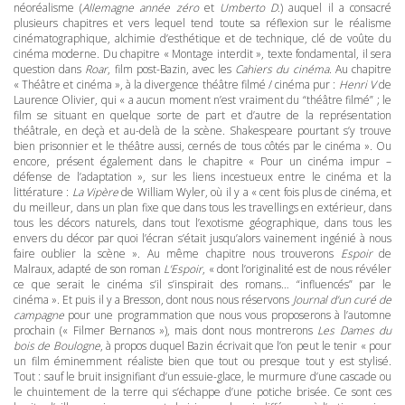
néoréalisme (
Allemagne année zéro
et
Umberto D.
) auquel il a consacré
plusieurs chapitres et vers lequel tend toute sa réflexion sur le réalisme
cinématographique, alchimie d’esthétique et de technique, clé de voûte du
cinéma moderne. Du chapitre « Montage interdit », texte fondamental, il sera
question dans
Roar
, film post-Bazin, avec les
Cahiers du cinéma
. Au chapitre
« Théâtre et cinéma », à la divergence théâtre filmé / cinéma pur :
Henri V
de
Laurence Olivier, qui « a aucun moment n’est vraiment du “théâtre filmé” ; le
film se situant en quelque sorte de part et d’autre de la représentation
théâtrale, en deçà et au-delà de la scène. Shakespeare pourtant s’y trouve
bien prisonnier et le théâtre aussi, cernés de tous côtés par le cinéma ». Ou
encore, présent également dans le chapitre « Pour un cinéma impur –
défense de l’adaptation », sur les liens incestueux entre le cinéma et la
littérature :
La Vipère
de William Wyler, où il y a « cent fois plus de cinéma, et
du meilleur, dans un plan fixe que dans tous les travellings en extérieur, dans
tous les décors naturels, dans tout l’exotisme géographique, dans tous les
envers du décor par quoi l’écran s’était jusqu’alors vainement ingénié à nous
faire oublier la scène ». Au même chapitre nous trouverons
Espoir
de
Malraux, adapté de son roman
L’Espoir
, « dont l’originalité est de nous révéler
ce que serait le cinéma s’il s’inspirait des romans… “influencés” par le
cinéma ». Et puis il y a Bresson, dont nous nous réservons
Journal d’un curé de
campagne
pour une programmation que nous vous proposerons à l’automne
prochain (« Filmer Bernanos »), mais dont nous montrerons
Les Dames du
bois de Boulogne
, à propos duquel Bazin écrivait que l’on peut le tenir « pour
un film éminemment réaliste bien que tout ou presque tout y est stylisé.
Tout : sauf le bruit insignifiant d’un essuie-glace, le murmure d’une cascade ou
le chuintement de la terre qui s’échappe d’une potiche brisée. Ce sont ces