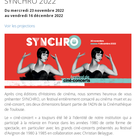
SYNCHRO
2022
Du mercredi 23 novembre 2022
au vendredi 16 décembre 2022
Voir les projections
Après cinq éditions d’Histoires de cinéma, nous sommes heureux de vous
présenter
SYNCHRO
, un festival entièrement consacré au cinéma muet et au
ciné-concert, ces deux dimensions faisant partie de l’ADN de la Cinémathèque
de Toulouse.
Le « ciné-concert » a toujours été lié à l’identité de notre institution qui a
participé à la relance en France dans les années 1980 de cette forme de
spectacle, en particulier avec les grands ciné-concerts présentés au festival
d’Avignon de 1980 à 1985 en collaboration avec Christian Belaygue.