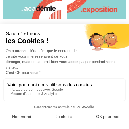
Académie
Exposition
Post
SYNCHRO
LA CINÉMATHÈQUE
·
CONTACTS
·
LETTRE D'INFORMATION
·
PARTENAIRES
·
MENTIONS LÉGALES