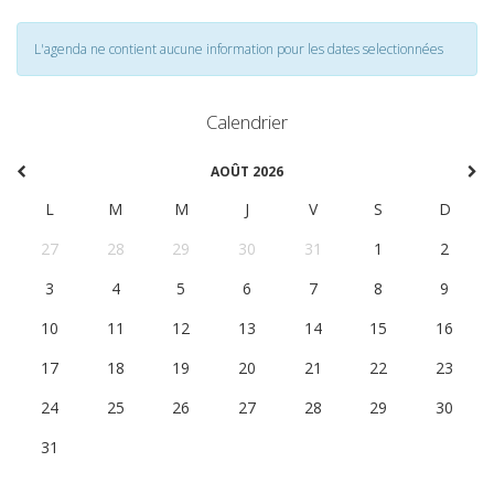
L'agenda ne contient aucune information pour les dates selectionnées
Calendrier
AOÛT 2026
L
M
M
J
V
S
D
27
28
29
30
31
1
2
3
4
5
6
7
8
9
10
11
12
13
14
15
16
17
18
19
20
21
22
23
24
25
26
27
28
29
30
31
1
2
3
4
5
6