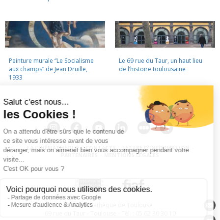
Peinture murale “Le Socialisme
Le 69 rue du Taur, un haut lieu
aux champs” de Jean Druille,
de l’histoire toulousaine
1933
LA CINÉMATHÈQUE
·
CONTACTS
·
LETTRE D'INFORMATION
·
PARTENAIRES
·
MENTIONS LÉGALES
La Cinémathèque de Toulouse
69 rue du Taur - Toulouse - Tél. : 05 62 30 30 10