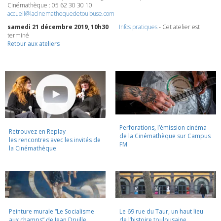
Cinémathèque : 05 62 30 30 10
accueil@lacinemathequedetoulouse.com
samedi 21 décembre 2019, 10h30
Infos pratiques
- Cet atelier est
terminé
Retour aux ateliers
Perforations, l’émission cinéma
Retrouvez en Replay
de la Cinémathèque sur Campus
les rencontres avec les invités de
FM
la Cinémathèque
Peinture murale “Le Socialisme
Le 69 rue du Taur, un haut lieu
aux champs” de Jean Druille,
de l’histoire toulousaine