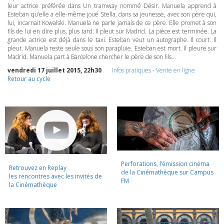
leur actrice préférée dans Un tramway nommé Désir. Manuela apprend à
Esteban qu’elle a elle-même joué Stella, dans sa jeunesse, avec son père qui,
lui, incarnait Kowalski. Manuela ne parle jamais de ce père. Elle promet à son
fils de lui en dire plus, plus tard. Il pleut sur Madrid. La pièce est terminée. La
grande actrice est déjà dans le taxi. Esteban veut un autographe. Il court. Il
pleut. Manuela reste seule sous son parapluie. Esteban est mort. Il pleure sur
Madrid. Manuela part à Barcelone chercher le père de son fils…
vendredi 17 juillet 2015, 22h30
Infos pratiques
-
Vente en ligne
Retour au cycle
Perforations, l’émission cinéma
Retrouvez en Replay
de la Cinémathèque sur Campus
les rencontres avec les invités de
FM
la Cinémathèque