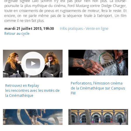
originale signée Lalo Schifrin n’y est pas pour rien non plus. La course-
poursuite la plus mythique du cinéma, Ford Mustang contre Dodge Charger,
toute en crissements de pneus et rugissements de moteur, fera le reste. Et
encore, on ne parle même pas de la séquence finale à l’aéroport. Un film
comme il ne s’en fait plus.
mardi 21 juillet 2015, 19h30
Infos pratiques
-
Vente en ligne
Retour au cycle
Perforations, l’émission cinéma
Retrouvez en Replay
de la Cinémathèque sur Campus
les rencontres avec les invités de
FM
la Cinémathèque