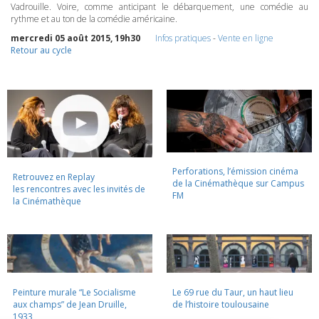
Vadrouille. Voire, comme anticipant le débarquement, une comédie au
rythme et au ton de la comédie américaine.
mercredi 05 août 2015, 19h30
Infos pratiques
-
Vente en ligne
Retour au cycle
Perforations, l’émission cinéma
Retrouvez en Replay
de la Cinémathèque sur Campus
les rencontres avec les invités de
FM
la Cinémathèque
Peinture murale “Le Socialisme
Le 69 rue du Taur, un haut lieu
aux champs” de Jean Druille,
de l’histoire toulousaine
1933