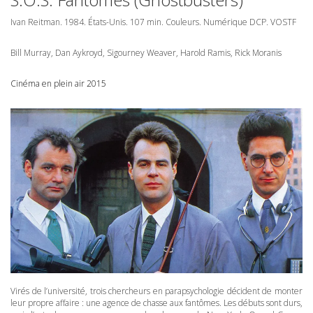
Ivan Reitman. 1984. États-Unis. 107 min. Couleurs. Numérique
DCP
.
VOSTF
Bill Murray, Dan Aykroyd, Sigourney Weaver, Harold Ramis, Rick Moranis
Cinéma en plein air 2015
Virés de l’université, trois chercheurs en parapsychologie décident de monter
leur propre affaire : une agence de chasse aux fantômes. Les débuts sont durs,