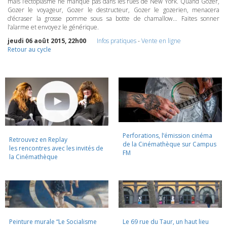
mais l’ectoplasme ne manque pas dans les rues de New York. Quand Gozer,
Gozer le voyageur, Gozer le destructeur, Gozer le gozerien, menacera
d’écraser la grosse pomme sous sa botte de chamallow… Faites sonner
l’alarme et envoyez le générique.
jeudi 06 août 2015, 22h00
Infos pratiques
-
Vente en ligne
Retour au cycle
Perforations, l’émission cinéma
Retrouvez en Replay
de la Cinémathèque sur Campus
les rencontres avec les invités de
FM
la Cinémathèque
Peinture murale “Le Socialisme
Le 69 rue du Taur, un haut lieu