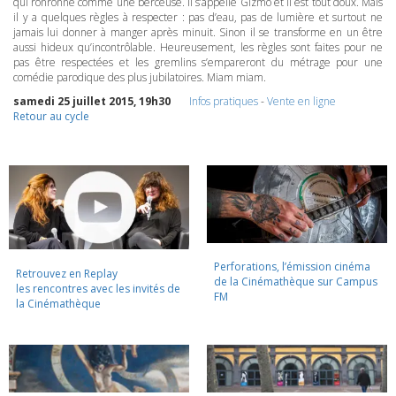
qui ronronne comme une berceuse. Il s’appelle Gizmo et il est tout doux. Mais
il y a quelques règles à respecter : pas d’eau, pas de lumière et surtout ne
jamais lui donner à manger après minuit. Sinon il se transforme en un être
aussi hideux qu’incontrôlable. Heureusement, les règles sont faites pour ne
pas être respectées et les gremlins s’empareront du métrage pour une
comédie parodique des plus jubilatoires. Miam miam.
samedi 25 juillet 2015, 19h30
Infos pratiques
-
Vente en ligne
Retour au cycle
Perforations, l’émission cinéma
Retrouvez en Replay
de la Cinémathèque sur Campus
les rencontres avec les invités de
FM
la Cinémathèque