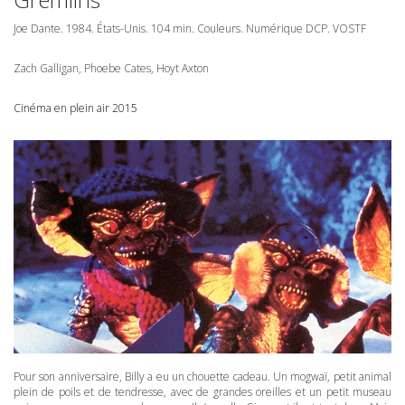
Joe Dante. 1984. États-Unis. 104 min. Couleurs. Numérique
DCP
.
VOSTF
Zach Galligan, Phoebe Cates, Hoyt Axton
Cinéma en plein air 2015
Pour son anniversaire, Billy a eu un chouette cadeau. Un mogwaï, petit animal
plein de poils et de tendresse, avec de grandes oreilles et un petit museau