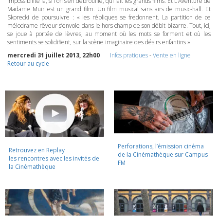
impossibilité là, si l’on s’en débrouille, qui fait les grands films. Et L’Aventure de
Madame Muir est un grand film. Un film musical sans airs de music-hall. Et
Skorecki de poursuivre : « les répliques se fredonnent. La partition de ce
mélodrame rêveur s’envole dans le hors champ de son débit bizarre. Tout, ici,
se joue à portée de lèvres, au moment où les mots se forment et où les
sentiments se solidifient, sur la scène imaginaire des désirs enfantins ».
mercredi 31 juillet 2013, 22h00
Infos pratiques
-
Vente en ligne
Retour au cycle
Perforations, l’émission cinéma
Retrouvez en Replay
de la Cinémathèque sur Campus
les rencontres avec les invités de
FM
la Cinémathèque