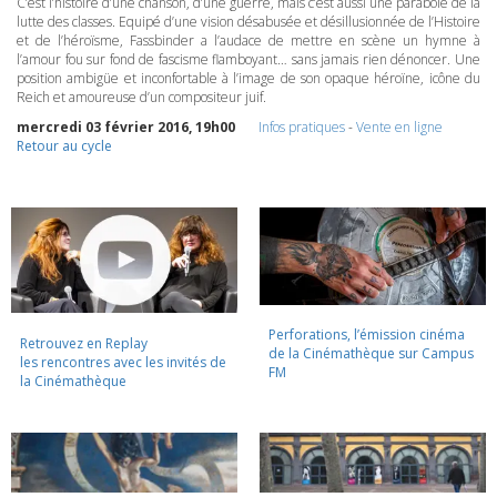
C’est l’histoire d’une chanson, d’une guerre, mais c’est aussi une parabole de la
lutte des classes. Equipé d’une vision désabusée et désillusionnée de l’Histoire
et de l’héroïsme, Fassbinder a l’audace de mettre en scène un hymne à
l’amour fou sur fond de fascisme flamboyant… sans jamais rien dénoncer. Une
position ambigüe et inconfortable à l’image de son opaque héroïne, icône du
Reich et amoureuse d’un compositeur juif.
mercredi 03 février 2016, 19h00
Infos pratiques
-
Vente en ligne
Retour au cycle
Perforations, l’émission cinéma
Retrouvez en Replay
de la Cinémathèque sur Campus
les rencontres avec les invités de
FM
la Cinémathèque