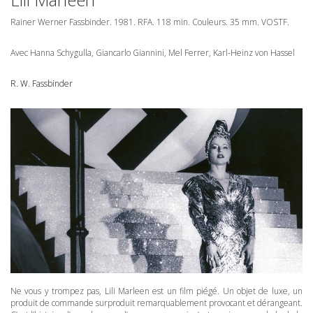
Rainer Werner Fassbinder. 1981.
RFA
. 118 min. Couleurs. 35 mm.
VOSTF
.
Avec Hanna Schygulla, Giancarlo Giannini, Mel Ferrer, Karl-Heinz von Hassel
R. W. Fassbinder
Ne vous y trompez pas, Lili Marleen est un film piégé. Un objet de luxe, un
produit de commande surproduit remarquablement provocant et dérangeant.