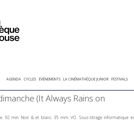
PROGRAMMATION
EXPOSITIONS
COLLECTIONS
COLLECTIONS EN LIGNE
BIBLIOTHÈQUE
ÉDUCATION
ESPACE PRO
AGENDA
CYCLES
ÉVÉNEMENTS
LA CINÉMATHÈQUE JUNIOR
FESTIVALS
 dimanche (It Always Rains on
. 92 min. Noir & et blanc. 35 mm. VO. Sous-titrage informatique e