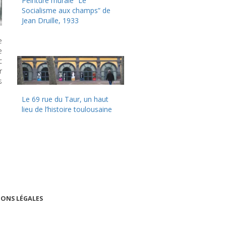
Peinture murale “Le
Socialisme aux champs” de
Jean Druille, 1933
e
e
c
r
s
Le 69 rue du Taur, un haut
lieu de l’histoire toulousaine
ONS LÉGALES