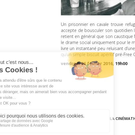
Un prisonnier en cavale trouve refu
accepte de bousculer son quotidien 
retient en général que son caustique 
le drame social uniquement pour le m
livre un instantané peu reluisant d’une
qu’un simple biscuit apéritif pré-Free
vendredi 26 février 2016, 19h00
LA CINÉMAT