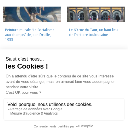
Peinture murale “Le Socialisme
Le 69 rue du Taur, un haut lieu
aux champs” de Jean Druille,
de l’histoire toulousaine
1933
LA CINÉMATHÈQUE
·
CONTACTS
·
LETTRE D'INFORMATION
·
PARTENAIRES
·
MENTIONS LÉGALES
La Cinémathèque de Toulouse
69 rue du Taur - Toulouse - Tél. : 05 62 30 30 10
La Cinémathèque de Toulouse © 2015. Tous droits réservés.