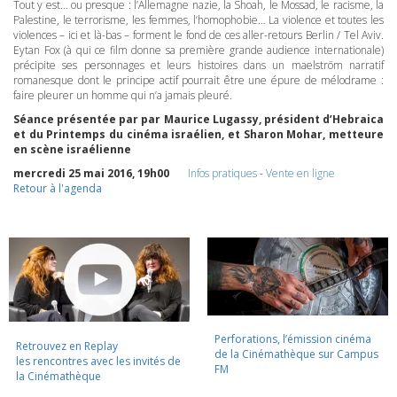
Tout y est… ou presque : l’Allemagne nazie, la Shoah, le Mossad, le racisme, la
Palestine, le terrorisme, les femmes, l’homophobie… La violence et toutes les
violences – ici et là-bas – forment le fond de ces aller-retours Berlin / Tel Aviv.
Eytan Fox (à qui ce film donne sa première grande audience internationale)
précipite ses personnages et leurs histoires dans un maelström narratif
romanesque dont le principe actif pourrait être une épure de mélodrame :
faire pleurer un homme qui n’a jamais pleuré.
Séance présentée par par Maurice Lugassy, président d’Hebraica
et du Printemps du cinéma israélien, et Sharon Mohar, metteure
en scène israélienne
mercredi 25 mai 2016, 19h00
Infos pratiques
-
Vente en ligne
Retour à l'agenda
Perforations, l’émission cinéma
Retrouvez en Replay
de la Cinémathèque sur Campus
les rencontres avec les invités de
FM
la Cinémathèque