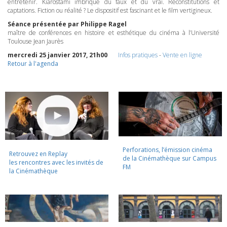
entretenir. Kiarostami imbrique du faux et du vrai. Reconstitutions et
captations. Fiction ou réalité ? Le dispositif est fascinant et le film vertigineux.
Séance présentée par Philippe Ragel
maître de conférences en histoire et esthétique du cinéma à l’Université
Toulouse Jean Jaurès
mercredi 25 janvier 2017, 21h00
Infos pratiques
-
Vente en ligne
Retour à l'agenda
Perforations, l’émission cinéma
Retrouvez en Replay
de la Cinémathèque sur Campus
les rencontres avec les invités de
FM
la Cinémathèque