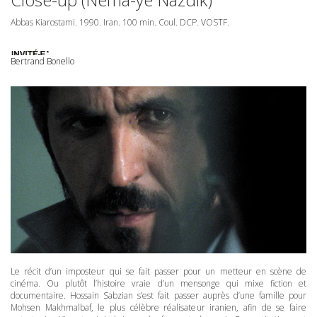
Abbas Kiarostami. 1990. Iran. 100 min. Coul.
DCP
.
VOSTF
.
Bertrand Bonello
Le récit d’un imposteur qui se fait passer pour un metteur en scène de
cinéma. Ou plutôt l’histoire vraie d’un mensonge qui mixe fiction et
documentaire. Hossain Sabzian s’est fait passer auprès d’une famille pour
Mohsen Makhmalbaf, le plus célèbre réalisateur iranien, afin de se faire