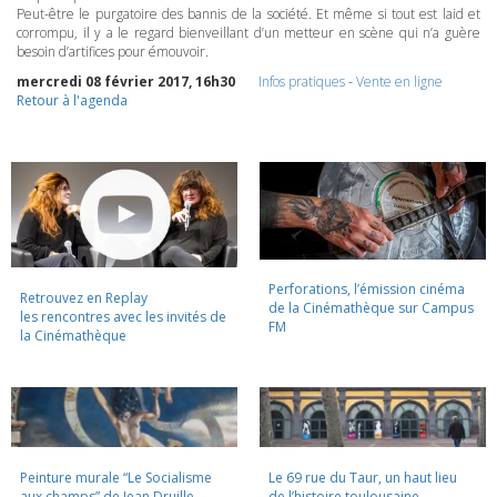
Peut-être le purgatoire des bannis de la société. Et même si tout est laid et
corrompu, il y a le regard bienveillant d’un metteur en scène qui n’a guère
besoin d’artifices pour émouvoir.
mercredi 08 février 2017, 16h30
Infos pratiques
-
Vente en ligne
Retour à l'agenda
Perforations, l’émission cinéma
Retrouvez en Replay
de la Cinémathèque sur Campus
les rencontres avec les invités de
FM
la Cinémathèque
Peinture murale “Le Socialisme
Le 69 rue du Taur, un haut lieu
aux champs” de Jean Druille,
de l’histoire toulousaine