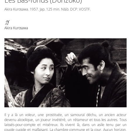
Akira Kurosawa. 1957. Jap. 125 min. N&b.
DCP
.
VOSTF
.
Akira Kurosawa
Il y a là un voleur, une prostituée, un samouraï déchu, un ancien acteur
devenu alcoolique, un joueur invétéré, un rétameur et tous les autres. Tous
laissés-pour-compte et miséreux. Ils vivent là, dans un asile tenu par un
couple cupide et malfaisant. La chambre commune et la cour. Aucun horizon.