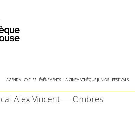
PROGRAMMATION
EXPOSITIONS
COLLECTIONS
COLLECTIONS EN LIGNE
BIBLIOTHÈQUE
ÉDUCATION
ESPACE PRO
AGENDA
CYCLES
ÉVÉNEMENTS
LA CINÉMATHÈQUE JUNIOR
FESTIVALS
scal-Alex Vincent — Ombres