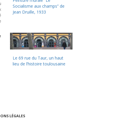
Peinture murale “Le
u
Socialisme aux champs” de
x
Jean Druille, 1933
é
e
e
Le 69 rue du Taur, un haut
lieu de l’histoire toulousaine
ONS LÉGALES