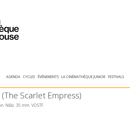
PROGRAMMATION
EXPOSITIONS
COLLECTIONS
COLLECTIONS EN LIGNE
BIBLIOTHÈQUE
ÉDUCATION
ESPACE PRO
AGENDA
CYCLES
ÉVÉNEMENTS
LA CINÉMATHÈQUE JUNIOR
FESTIVALS
 (The Scarlet Empress)
min. N&b. 35 mm.
VOSTF
.