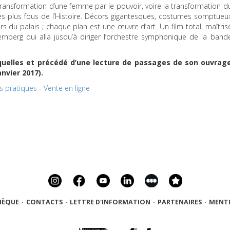
transformation d’une femme par le pouvoir, voire la transformation d
es plus fous de l’Histoire. Décors gigantesques, costumes somptueu
rs du palais ; chaque plan est une œuvre d’art. Un film total, maîtris
rnberg qui alla jusqu‘à diriger l’orchestre symphonique de la band
quelles et précédé d’une lecture de passages de son ouvrag
nvier 2017).
os pratiques
-
Vente en ligne
HÈQUE
·
CONTACTS
·
LETTRE D'INFORMATION
·
PARTENAIRES
·
MENTI