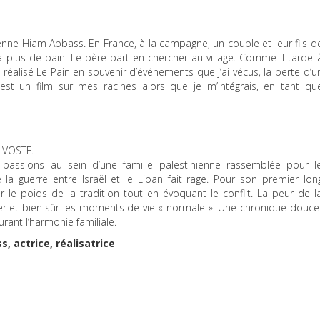
nne Hiam Abbass. En France, à la campagne, un couple et leur fils d
 a plus de pain. Le père part en chercher au village. Comme il tarde 
i réalisé Le Pain en souvenir d’événements que j’ai vécus, la perte d’u
t un film sur mes racines alors que je m’intégrais, en tant qu
.
VOSTF
.
passions au sein d’une famille palestinienne rassemblée pour l
 la guerre entre Israël et le Liban fait rage. Pour son premier lon
le poids de la tradition tout en évoquant le conflit. La peur de l
er et bien sûr les moments de vie « normale ». Une chronique douce
urant l’harmonie familiale.
 actrice, réalisatrice