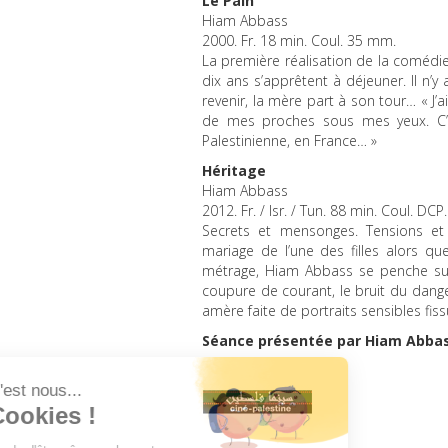
Le Pain
Hiam Abbass
2000. Fr. 18 min. Coul. 35 mm.
La première réalisation de la comédie
dix ans s’apprêtent à déjeuner. Il n’y
revenir, la mère part à son tour… « J’a
de mes proches sous mes yeux. C’es
Palestinienne, en France… »
Héritage
Hiam Abbass
2012. Fr. / Isr. / Tun. 88 min. Coul.
DCP
Secrets et mensonges. Tensions et 
mariage de l’une des filles alors que
métrage, Hiam Abbass se penche sur 
coupure de courant, le bruit du dang
amère faite de portraits sensibles fiss
Séance présentée par Hiam Abbass,