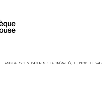
PROGRAMMATION
EXPOSITIONS
COLLECTIONS
COLLECTIONS EN LIGNE
BIBLIOTHÈQUE
ÉDUCATION
ESPACE PRO
AGENDA
CYCLES
ÉVÉNEMENTS
LA CINÉMATHÈQUE JUNIOR
FESTIVALS