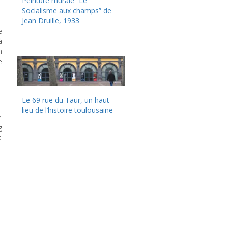
Peinture murale “Le
Socialisme aux champs” de
Jean Druille, 1933
e
à
n
e
Le 69 rue du Taur, un haut
lieu de l’histoire toulousaine
e
g
a
-