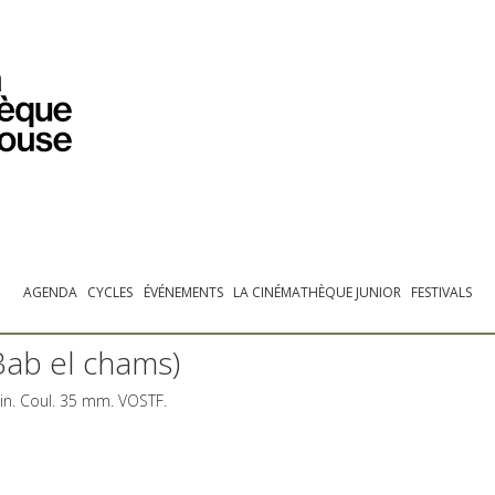
PROGRAMMATION
EXPOSITIONS
COLLECTIONS
COLLECTIONS EN LIGNE
BIBLIOTHÈQUE
ÉDUCATION
ESPACE PRO
AGENDA
CYCLES
ÉVÉNEMENTS
LA CINÉMATHÈQUE JUNIOR
FESTIVALS
(Bab el chams)
min. Coul. 35 mm.
VOSTF
.