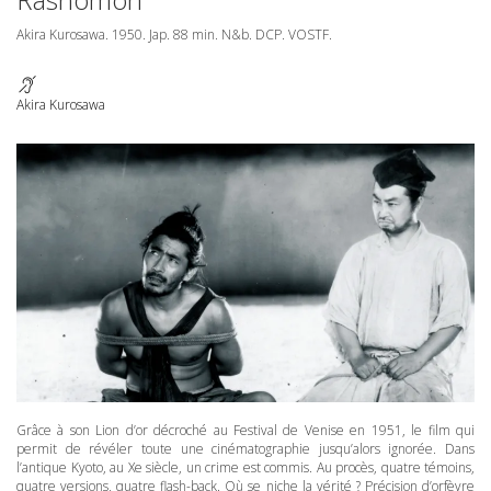
Akira Kurosawa. 1950. Jap. 88 min. N&b.
DCP
.
VOSTF
.
Akira Kurosawa
Grâce à son Lion d’or décroché au Festival de Venise en 1951, le film qui
permit de révéler toute une cinématographie jusqu’alors ignorée. Dans
l’antique Kyoto, au Xe siècle, un crime est commis. Au procès, quatre témoins,
quatre versions, quatre flash-back. Où se niche la vérité ? Précision d’orfèvre