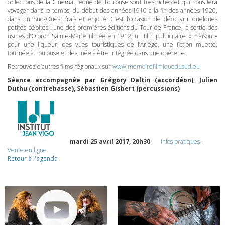
collections de la Cinémathèque de Toulouse sont très riches et qui nous fera
voyager dans le temps, du début des années 1910 à la fin des années 1920,
dans un Sud-Ouest frais et enjoué. C’est l’occasion de découvrir quelques
petites pépites : une des premières éditions du Tour de France, la sortie des
usines d’Oloron Sainte-Marie filmée en 1912, un film publicitaire « maison »
pour une liqueur, des vues touristiques de l’Ariège, une fiction muette,
tournée à Toulouse et destinée à être intégrée dans une opérette…
Retrouvez d’autres films régionaux sur
www.memoirefilmiquedusud.eu
Séance accompagnée par Grégory Daltin (accordéon), Julien
Duthu (contrebasse), Sébastien Gisbert (percussions)
mardi 25 avril 2017, 20h30
Infos pratiques
-
Vente en ligne
Retour à l'agenda