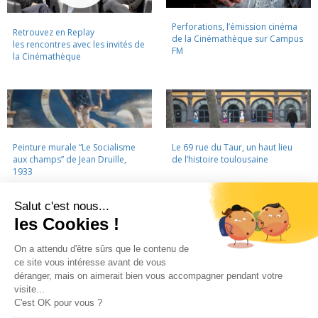
Perforations, l’émission cinéma
Retrouvez en Replay
de la Cinémathèque sur Campus
les rencontres avec les invités de
FM
la Cinémathèque
Peinture murale “Le Socialisme
Le 69 rue du Taur, un haut lieu
aux champs” de Jean Druille,
de l’histoire toulousaine
1933
LA CINÉMATHÈQUE
·
CONTACTS
·
LETTRE D'INFORMATION
·
PARTENAIRES
·
MENTIONS LÉGALES