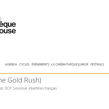
PROGRAMMATION
EXPOSITIONS
COLLECTIONS
COLLECTIONS EN LIGNE
BIBLIOTHÈQUE
ÉDUCATION
ESPACE PRO
AGENDA
CYCLES
ÉVÉNEMENTS
LA CINÉMATHÈQUE JUNIOR
FESTIVALS
The Gold Rush)
&b.
DCP
. Sonorisé. Intertitres français.