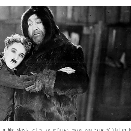
Klondike. Mais la soif de l’or ne l’a pas encore gagné que déjà la faim l