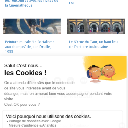
les rencontres avec les invités de
FM
la Cinémathèque
Peinture murale “Le Socialisme
Le 69 rue du Taur, un haut lieu
aux champs” de Jean Druille,
de l’histoire toulousaine
1933
LA CINÉMATHÈQUE
·
CONTACTS
·
LETTRE D'INFORMATION
·
PARTENAIRES
·
MENTIONS LÉGALES
La Cinémathèque de Toulouse