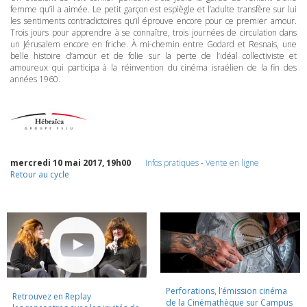
femme qu’il a aimée. Le petit garçon est espiègle et l’adulte transfère sur lui
les sentiments contradictoires qu’il éprouve encore pour ce premier amour.
Trois jours pour apprendre à se connaître, trois journées de circulation dans
un Jérusalem encore en friche. À mi-chemin entre Godard et Resnais, une
belle histoire d’amour et de folie sur la perte de l’idéal collectiviste et
amoureux qui participa à la réinvention du cinéma israélien de la fin des
années 1960.
mercredi 10 mai 2017, 19h00
Infos pratiques
-
Vente en ligne
Retour au cycle
Perforations, l’émission cinéma
Retrouvez en Replay
de la Cinémathèque sur Campus