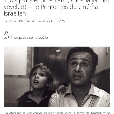
veyeled) – Le Printemps du cinéma
israélien
Uri Zohar. 1967. Isr. 90 min. N&b.
DCP
.
VOSTF
.
Le Printemps du cinéma israélien
Un étudiant se voit confier pendant trois jours la garde de l’enfant d’une