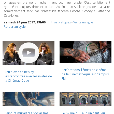
cyniques en prennent méchamment pour leur grade. C’est parfaitement
rythmé et toujours drôle et brillant. Au final, un sublime jeu de massacre
admirablement servi par l’irrésistible tandem George Clooney / Catherine
Zeta-Jones.
samedi 24 juin 2017, 19h00
Infos pratiques
-
Vente en ligne
Retour au cycle
Perforations, l’émission cinéma
Retrouvez en Replay
de la Cinémathèque sur Campus
les rencontres avec les invités de
FM
la Cinémathèque
Peinture murale “Le Socialisme
Le 69 rue du Taur, un haut lieu