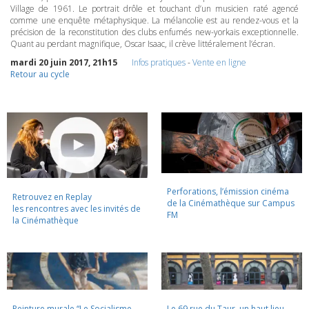
Village de 1961. Le portrait drôle et touchant d’un musicien raté agencé
comme une enquête métaphysique. La mélancolie est au rendez-vous et la
précision de la reconstitution des clubs enfumés new-yorkais exceptionnelle.
Quant au perdant magnifique, Oscar Isaac, il crève littéralement l’écran.
mardi 20 juin 2017, 21h15
Infos pratiques
-
Vente en ligne
Retour au cycle
Perforations, l’émission cinéma
Retrouvez en Replay
de la Cinémathèque sur Campus
les rencontres avec les invités de
FM
la Cinémathèque
Peinture murale “Le Socialisme
Le 69 rue du Taur, un haut lieu