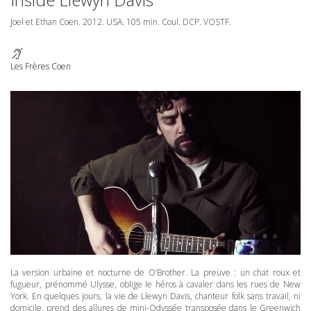
Joel et Ethan Coen. 2012.
USA
. 105 min. Coul.
DCP
.
VOSTF
.
Les Frères Coen
La version urbaine et nocturne de O’Brother. La preuve : un chat roux et
fugueur, prénommé Ulysse, oblige le héros à cavaler dans les rues de New
York. En quelques jours, la vie de Llewyn Davis, chanteur folk sans travail, ni
domicile, prend des allures de mini-Odyssée transposée dans le Greenwich