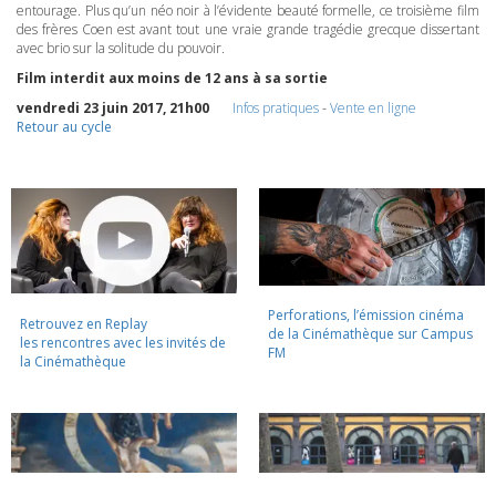
entourage. Plus qu’un néo noir à l’évidente beauté formelle, ce troisième film
des frères Coen est avant tout une vraie grande tragédie grecque dissertant
avec brio sur la solitude du pouvoir.
Film interdit aux moins de 12 ans à sa sortie
vendredi 23 juin 2017, 21h00
Infos pratiques
-
Vente en ligne
Retour au cycle
Perforations, l’émission cinéma
Retrouvez en Replay
de la Cinémathèque sur Campus
les rencontres avec les invités de
FM
la Cinémathèque