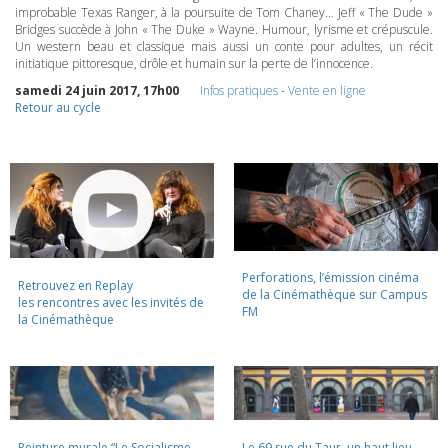
improbable Texas Ranger, à la poursuite de Tom Chaney… Jeff « The Dude »
Bridges succède à John « The Duke » Wayne. Humour, lyrisme et crépuscule.
Un western beau et classique mais aussi un conte pour adultes, un récit
initiatique pittoresque, drôle et humain sur la perte de l’innocence.
samedi 24 juin 2017, 17h00
Infos pratiques
-
Vente en ligne
Retour au cycle
Perforations, l’émission cinéma
Retrouvez en Replay
de la Cinémathèque sur Campus
les rencontres avec les invités de
FM
la Cinémathèque
Peinture murale “Le Socialisme
Le 69 rue du Taur, un haut lieu