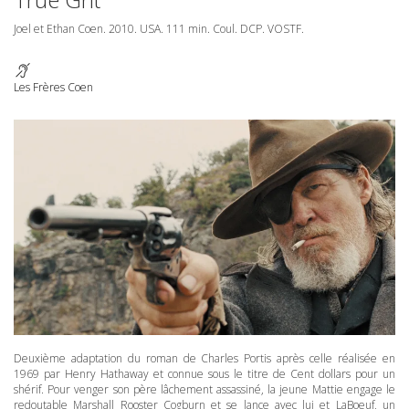
Joel et Ethan Coen. 2010.
USA
. 111 min. Coul.
DCP
.
VOSTF
.
Les Frères Coen
Deuxième adaptation du roman de Charles Portis après celle réalisée en
1969 par Henry Hathaway et connue sous le titre de Cent dollars pour un
shérif. Pour venger son père lâchement assassiné, la jeune Mattie engage le
redoutable Marshall Rooster Cogburn et se lance avec lui et LaBoeuf, un