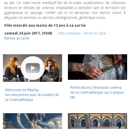
au bol. Un road movie méditatif fait de brutales accélérations, de vibrantes
lenteurs et d’excès de violence impossibles à dompter tant le territoire est
gigantesque et sauvage. L’enfer est ici et personne n’en sortira vivant. À
déguster du premier au dernier photogramme, générique inclus.
Film interdit aux moins de 12 ans à sa sortie
samedi 24 juin 2017, 21h00
Infos pratiques
-
Vente en ligne
Retour au cycle
Perforations, l’émission cinéma
Retrouvez en Replay
de la Cinémathèque sur Campus
les rencontres avec les invités de
FM
la Cinémathèque