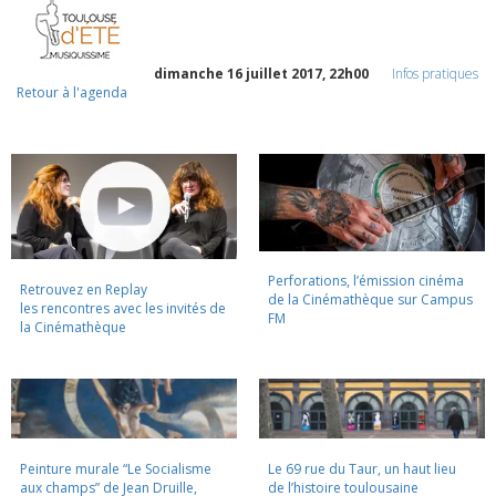
dimanche 16 juillet 2017, 22h00
Infos pratiques
Retour à l'agenda
Perforations, l’émission cinéma
Retrouvez en Replay
de la Cinémathèque sur Campus
les rencontres avec les invités de
FM
la Cinémathèque
Peinture murale “Le Socialisme
Le 69 rue du Taur, un haut lieu
aux champs” de Jean Druille,
de l’histoire toulousaine