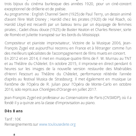
trois bijoux du cinéma burlesque des années 1920, pour un ciné-concert
exceptionnel de drôlerie et de poésie.
Au programme : English Channel Swim (1925) de Paul Terry, un dessin animé
d’avant l’ère Walt Disney ; Harold chez les pirates (1920) de Hal Roach, où
Harold Lloyd est recueilli par un bateau tenu par un équipage de femmes
pirates ; Cadet d’eau douce (1925) de Buster Keaton et Charles Reisner, sorte
de Roméo et Juliette transposé sur les bords du Mississippi.
Compositeur et pianiste improvisateur, Victoire de la Musique 2006, Jean-
François Zygel est aujourd’hui reconnu en France et à l’étranger comme l’un
des meilleurs spécialistes de l’accompagnement de films muets en concert.
En 2012 et en 2014, il met en musique quatre films de F. W. Murnau au
TNT
et au Théâtre du Châtelet. En octobre 2015, il improvise en direct pendant 6
heures sur les images de la nouvelle version restaurée des Misérables
d’Henri Fescourt au Théâtre du Châtelet, performance réitérée l’année
d’après au festival Musica de Strasbourg. Il met également en musique Le
Fantôme de l’Opéra de R. Julian pour l’Opéra de Monte-Carlo en octobre
2016, solo repris aux Chorégies d’Orange en juillet 2017.
Jean-François Zygel est professeur au Conservatoire de Paris (
CNSMDP
), où il a
fondé il y a quinze ans la classe d’improvisation au piano.
Dès 8 ans
Tarif : 10€
Renseignements sur
www.toulousedete.org