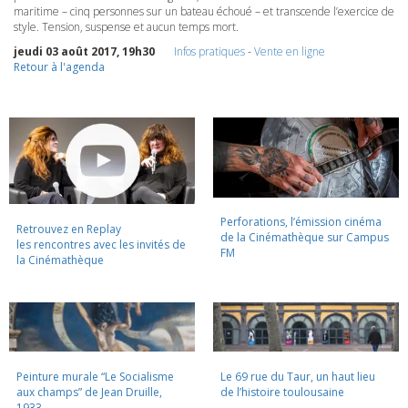
maritime – cinq personnes sur un bateau échoué – et transcende l’exercice de
style. Tension, suspense et aucun temps mort.
jeudi 03 août 2017, 19h30
Infos pratiques
-
Vente en ligne
Retour à l'agenda
Perforations, l’émission cinéma
Retrouvez en Replay
de la Cinémathèque sur Campus
les rencontres avec les invités de
FM
la Cinémathèque
Peinture murale “Le Socialisme
Le 69 rue du Taur, un haut lieu
aux champs” de Jean Druille,
de l’histoire toulousaine
1933