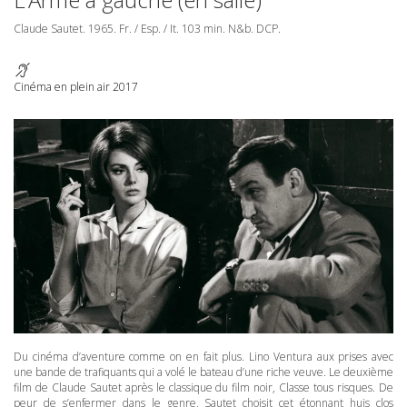
Claude Sautet. 1965. Fr. / Esp. / It. 103 min. N&b.
DCP
.
Cinéma en plein air 2017
Du cinéma d’aventure comme on en fait plus. Lino Ventura aux prises avec
une bande de trafiquants qui a volé le bateau d’une riche veuve. Le deuxième
film de Claude Sautet après le classique du film noir, Classe tous risques. De
peur de s’enfermer dans le genre, Sautet choisit cet étonnant huis clos